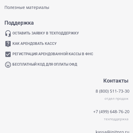
Полезные материалы
Поддержка
headset_mic
ОСТАВИТЬ ЗАЯВКУ В ТЕХПОДДЕРЖКУ
live_help
КАК АРЕНДОВАТЬ КАССУ
check_box
РЕГИСТРАЦИЯ АРЕНДОВАННОЙ КАССЫ В ФНС
mood
БЕСПЛАТНЫЙ КОД ДЛЯ ОПЛАТЫ ОФД
Контакты
8 (800) 511-73-30
отдел продаж
+7 (499) 648-76-20
техподдержка
kassa@initpro.ru