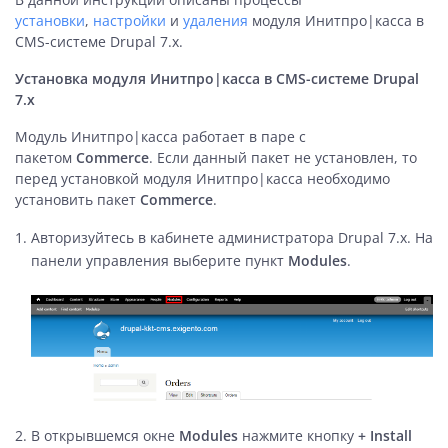
установки
,
настройки
и
удаления
модуля Инитпро|касса в
CMS-системе Drupal 7.x
.
Установка модуля Инитпро|касса в CMS-системе Drupal
7.x
Модуль Инитпро|касса работает в паре с
пакетом
Commerce
. Если данный пакет не установлен, то
перед установкой модуля Инитпро|касса необходимо
установить пакет
Commerce
.
Авторизуйтесь в кабинете администратора Drupal 7.x. На
панели управления выберите пункт
Modules
.
В открывшемся окне
Modules
нажмите кнопку
+ Install