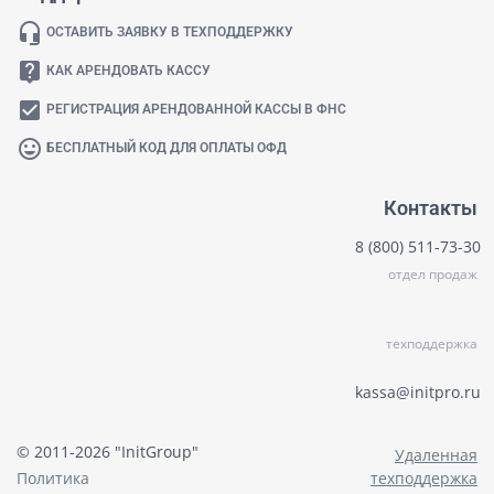
headset_mic
ОСТАВИТЬ ЗАЯВКУ В ТЕХПОДДЕРЖКУ
live_help
КАК АРЕНДОВАТЬ КАССУ
check_box
РЕГИСТРАЦИЯ АРЕНДОВАННОЙ КАССЫ В ФНС
mood
БЕСПЛАТНЫЙ КОД ДЛЯ ОПЛАТЫ ОФД
Контакты
8 (800) 511-73-30
отдел продаж
техподдержка
kassa@initpro.ru
© 2011-2026 "InitGroup"
Удаленная
Политика
техподдержка