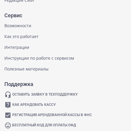
Редакция СМИ
Сервис
Возможности
Как это работает
Интеграции
Инструкции по работе с сервисом
Полезные материалы
Поддержка
headset_mic
ОСТАВИТЬ ЗАЯВКУ В ТЕХПОДДЕРЖКУ
live_help
КАК АРЕНДОВАТЬ КАССУ
check_box
РЕГИСТРАЦИЯ АРЕНДОВАННОЙ КАССЫ В ФНС
mood
БЕСПЛАТНЫЙ КОД ДЛЯ ОПЛАТЫ ОФД