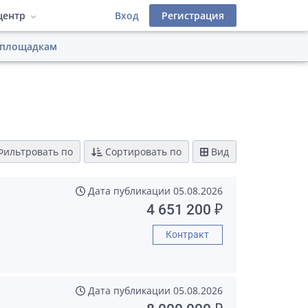
центр
Вход
Регистрация
 площадкам
деров
 фильтры
атериалы
Инструкции
Лицензионный договор
иалы
фейс
ильтровать по
Сортировать по
Вид
Дата публикации
05.08.2026
4 651 200 ₽
Контракт
Дата публикации
05.08.2026