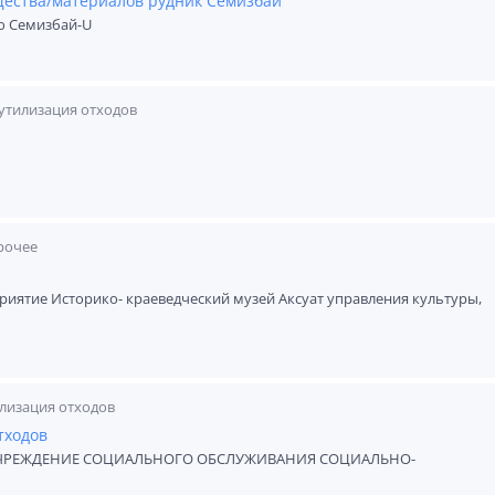
ущества/материалов рудник Семизбай
ю Семизбай-U
 утилизация отходов
рочее
иятие Историко- краеведческий музей Аксуат управления культуры,
илизация отходов
тходов
ЧРЕЖДЕНИЕ СОЦИАЛЬНОГО ОБСЛУЖИВАНИЯ СОЦИАЛЬНО-