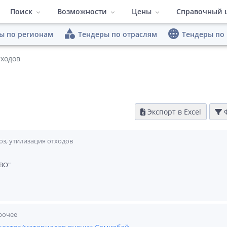
Поиск
Возможности
Цены
Справочный 
category
language
ы по регионам
Тендеры по отраслям
Тендеры по
ПО Система поиска тен
Тендеры по регионам
Быстрый поиск
Тендеры по отраслям
Расширенные
Полезные м
тходов
Тарифы
Тендеры по площадкам
Конкуренты
Заказчики
Видеоматер
Работа в команде
Гибкий интер
Экспорт в Excel
Ф
Аналитика
оз, утилизация отходов
ВО"
рочее