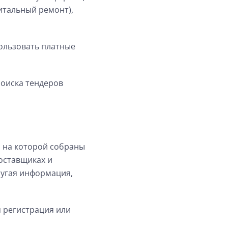
питальный ремонт),
пользовать платные
поиска тендеров
 на которой собраны
оставщиках и
ругая информация,
я регистрация или