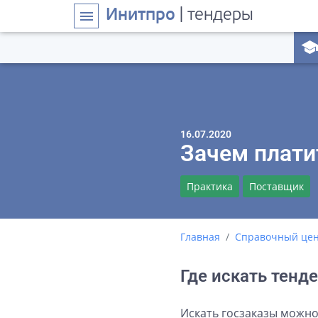
Инитпро
| тендеры
menu
school
16.07.2020
Зачем плати
Практика
Поставщик
Главная
Справочный це
Где искать тенд
Искать госзаказы можн