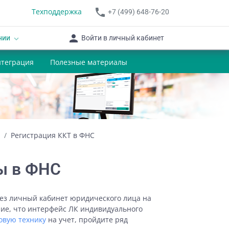
phone
Техподдержка
+7 (499) 648-76-20
person
Войти в личный кабинет
нии
keyboard_arrow_down
нтеграция
Полезные материалы
Регистрация ККТ в ФНС
ы в ФНС
ез личный кабинет юридического лица на
ие, что интерфейс ЛК индивидуального
овую технику
на учет, пройдите ряд