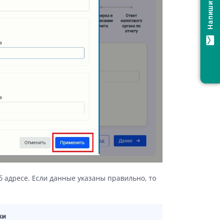
Напишите нам!
mail
 адресе. Если данные указаны правильно, то