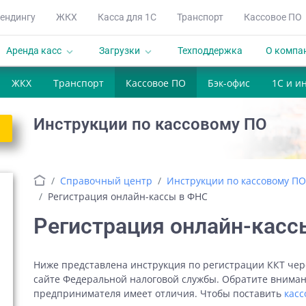
ендингу
ЖКХ
Касса для 1С
Транспорт
Кассовое ПО
Аренда касс
Загрузки
Техподдержка
О компа
keyboard_arrow_down
keyboard_arrow_down
ЖКХ
Транспорт
Кассовое ПО
Бэк-офис
1С и и
Инструкции по кассовому ПО
Справочный центр
Инструкции по кассовому ПО
Регистрация онлайн-кассы в ФНС
Регистрация онлайн-касс
Ниже представлена инструкция по регистрации ККТ чер
сайте Федеральной налоговой службы. Обратите вниман
предпринимателя имеет отличия. Чтобы поставить
касс