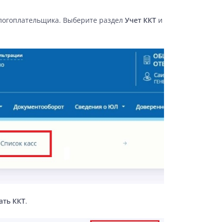
логоплательщика
. Выберите раздел
Учет ККТ
и
ать ККТ
.