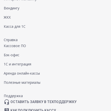
Вендингу
ЖКХ
Касса для 1С
Справка
Кассовое ПО
Бэк-офис
1С и интеграция
Аренда онлайн-кассы
Полезные материалы
Поддержка
headset_mic
ОСТАВИТЬ ЗАЯВКУ В ТЕХПОДДЕРЖКУ
live_help
КАК ПОДКЛЮЧИТЬ КАССУ