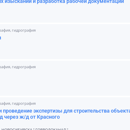
х изысканий и разработка рабочей документации
графия, гидрография
я
графия, гидрография
графия, гидрография
 проведение экспертизы для строительства объект
д через ж/д от Красного
 НОВОСИБИРСКА " ГОРВОДОКАНАЛ "