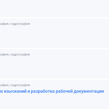
графия, гидрография
графия, гидрография
графия, гидрография
х изысканий и разработка рабочей документации