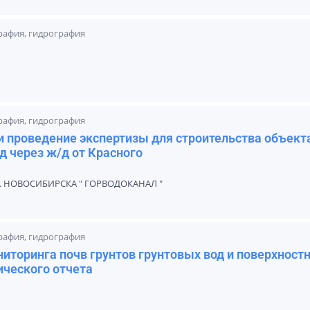
графия, гидрография
графия, гидрография
 проведение экспертизы для строительства объект
д через ж/д от Красного
 НОВОСИБИРСКА " ГОРВОДОКАНАЛ "
графия, гидрография
ниторинга почв грунтов грунтовых вод и поверхност
ического отчета