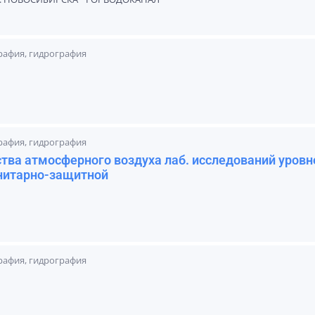
графия, гидрография
графия, гидрография
ства атмосферного воздуха лаб. исследований уровн
анитарно-защитной
графия, гидрография