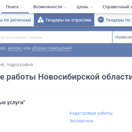
Поиск
Возможности
Цены
Справочный 
category
language
ы по регионам
Тендеры по отраслям
Тендеры по
ПО Система поиска тен
Тендеры по регионам
Быстрый поиск
Тендеры по отраслям
Расширенные
Полезные м
Новоси
Тарифы
Тендеры по площадкам
Конкуренты
Заказчики
Видеоматер
ер,
молоко
или
уборка помещений
Работа в команде
Гибкий интер
ия, гидрография
ие работы Новосибирской област
Аналитика
ые услуги"
Кадастровые работы
Экспертиза