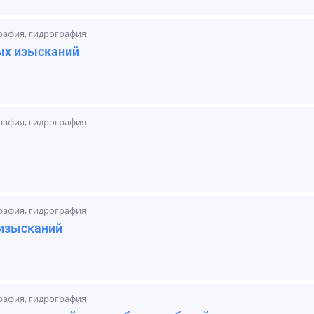
графия, гидрография
ых изысканий
графия, гидрография
графия, гидрография
изысканий
графия, гидрография