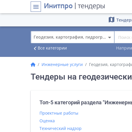
Инитпро
| тендеры
menu
map
Тендер
Геодезия, картография, гидрография
navigate_before
Все категории
Наприм
Инженерные услуги
Геодезия, картограф
Тендеры на геодезическ
Топ-5 категорий раздела "Инженерн
Проектные работы
Оценка
Технический надзор