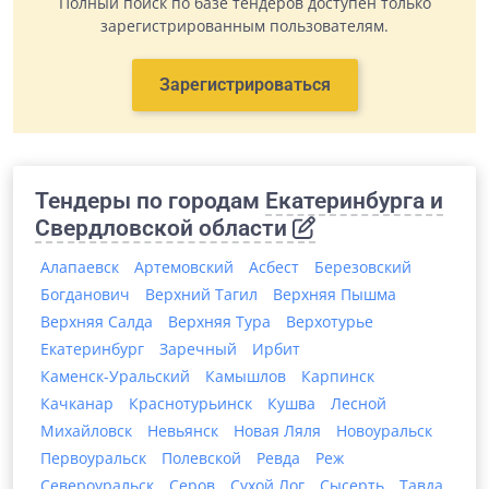
Полный поиск по базе тендеров доступен только
зарегистрированным пользователям.
Зарегистрироваться
Тендеры по городам
Екатеринбурга и
Свердловской области
Алапаевск
Артемовский
Асбест
Березовский
Богданович
Верхний Тагил
Верхняя Пышма
Верхняя Салда
Верхняя Тура
Верхотурье
Екатеринбург
Заречный
Ирбит
Каменск-Уральский
Камышлов
Карпинск
Качканар
Краснотурьинск
Кушва
Лесной
Михайловск
Невьянск
Новая Ляля
Новоуральск
Первоуральск
Полевской
Ревда
Реж
Североуральск
Серов
Сухой Лог
Сысерть
Тавда