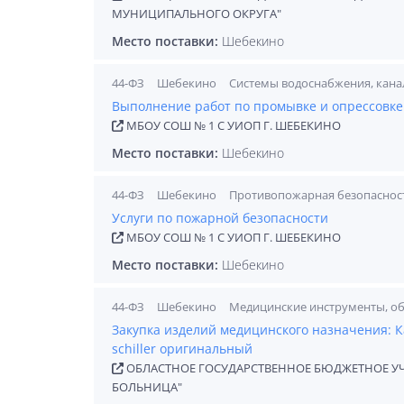
МУНИЦИПАЛЬНОГО ОКРУГА"
Место поставки:
Шебекино
44-ФЗ
Шебекино
Системы водоснабжения, кана
Выполнение работ по промывке и опрессовке
МБОУ СОШ № 1 С УИОП Г. ШЕБЕКИНО
Место поставки:
Шебекино
44-ФЗ
Шебекино
Противопожарная безопаснос
Услуги по пожарной безопасности
МБОУ СОШ № 1 С УИОП Г. ШЕБЕКИНО
Место поставки:
Шебекино
44-ФЗ
Шебекино
Медицинские инструменты, о
Закупка изделий медицинского назначения: К
schiller оригинальный
ОБЛАСТНОЕ ГОСУДАРСТВЕННОЕ БЮДЖЕТНОЕ У
БОЛЬНИЦА"