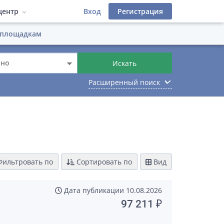
центр
Вход
Регистрация
 площадкам
деров
 фильтры
атериалы
Инструкции
ино
Искать
Лицензионный договор
иалы
keyboard_arrow_down
Расширенный поиск
фейс
ильтровать по
Сортировать по
Вид
Дата публикации
10.08.2026
97 211 ₽