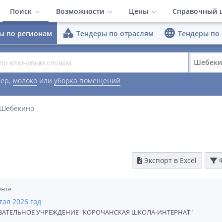
Поиск
Возможности
Цены
Справочный 
category
language
ы по регионам
Тендеры по отраслям
Тендеры по
ПО Система поиска тен
Тендеры по регионам
Быстрый поиск
Тендеры по отраслям
Расширенные
Полезные м
Шебек
Тарифы
Тендеры по площадкам
Конкуренты
Заказчики
Видеоматер
ер,
молоко
или
уборка помещений
Работа в команде
Гибкий интер
 Шебекино
Аналитика
Экспорт в Excel
Ф
енте
тал 2026 год
АТЕЛЬНОЕ УЧРЕЖДЕНИЕ "КОРОЧАНСКАЯ ШКОЛА-ИНТЕРНАТ"