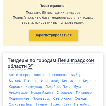
Поиск ограничен
Показано 50 последних тендеров
Полный поиск по базе тендеров доступен только
зарегистрированным пользователям.
Зарегистрироваться
Тендеры по городам
Ленинградской
области
Бокситогорск
Волхов
Всеволожск
Выборг
Высоцк
Гатчина
Ивангород
Кингисепп
Кириши
Кировск
Коммунар
Лодейное Поле
Луга
Никольское
Новая Ладога
Отрадное
Пикалево
Подпорожье
Приозерск
Светогорск
Сланцы
Сосновый Бор
Тихвин
Тосно
Санкт-Петербург