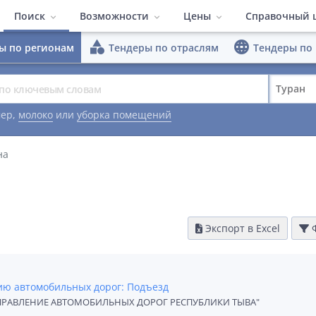
Поиск
Возможности
Цены
Справочный 
category
language
ы по регионам
Тендеры по отраслям
Тендеры по
ПО Система поиска тен
Тендеры по регионам
Быстрый поиск
Тендеры по отраслям
Расширенные
Полезные м
Туран
Тарифы
Тендеры по площадкам
Конкуренты
Заказчики
Видеоматер
ер,
молоко
или
уборка помещений
Работа в команде
Гибкий интер
на
Аналитика
Экспорт в Excel
Ф
ию автомобильных дорог: Подъезд
ПРАВЛЕНИЕ АВТОМОБИЛЬНЫХ ДОРОГ РЕСПУБЛИКИ ТЫВА"