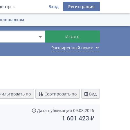
центр
Вход
Регистрация
 площадкам
деров
 фильтры
атериалы
Инструкции
Искать
Лицензионный договор
иалы
keyboard_arrow_down
Расширенный поиск
фейс
ильтровать по
Сортировать по
Вид
Дата публикации
09.08.2026
1 601 423 ₽