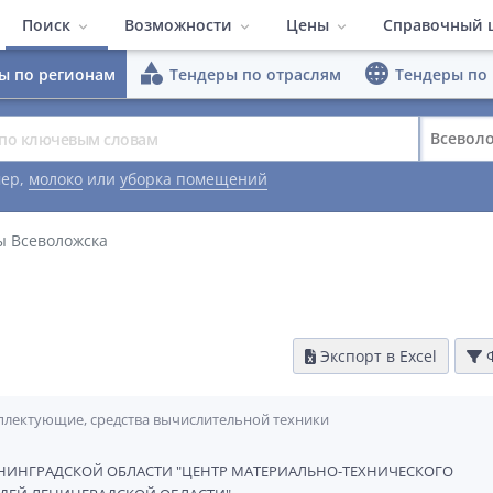
Поиск
Возможности
Цены
Справочный 
category
language
ы по регионам
Тендеры по отраслям
Тендеры по
ПО Система поиска тен
Тендеры по регионам
Быстрый поиск
Тендеры по отраслям
Расширенные
Полезные м
Всевол
Тарифы
Тендеры по площадкам
Конкуренты
Заказчики
Видеоматер
ер,
молоко
или
уборка помещений
Работа в команде
Гибкий интер
ы Всеволожска
Аналитика
Экспорт в Excel
Ф
лектующие, средства вычислительной техники
НИНГРАДСКОЙ ОБЛАСТИ "ЦЕНТР МАТЕРИАЛЬНО-ТЕХНИЧЕСКОГО