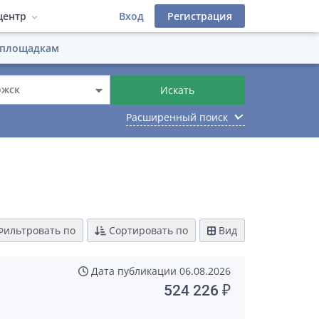
центр
Вход
Регистрация
 площадкам
деров
 фильтры
атериалы
Инструкции
ожск
Искать
Лицензионный договор
иалы
keyboard_arrow_down
Расширенный поиск
фейс
ильтровать по
Сортировать по
Вид
Дата публикации
06.08.2026
524 226 ₽