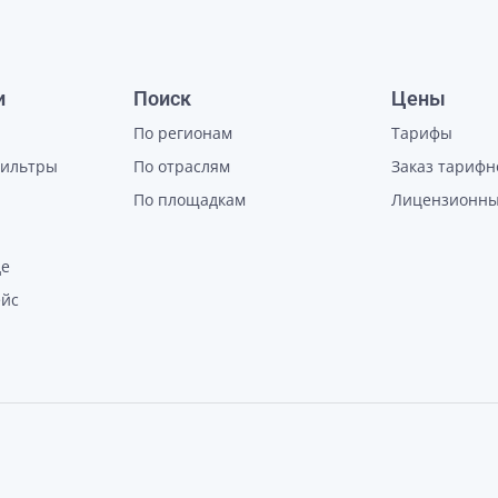
и
Поиск
Цены
По регионам
Тарифы
фильтры
По отраслям
Заказ тарифн
По площадкам
Лицензионны
де
ейс