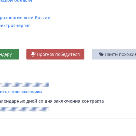
овской области
роэнергия всей России
лектроэнергия
ндеру
Прогноз победителя
Найти похожие 
вить в мои заказчики
лендарных дней со дня заключения контракта