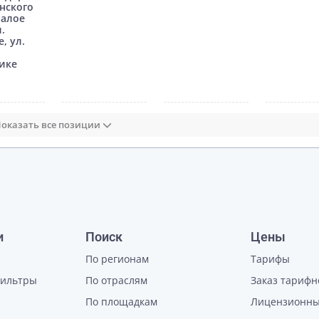
нского
Малое
.
, ул.
нике
оказать все позиции
и
Поиск
Цены
По регионам
Тарифы
фильтры
По отраслям
Заказ тарифн
По площадкам
Лицензионны