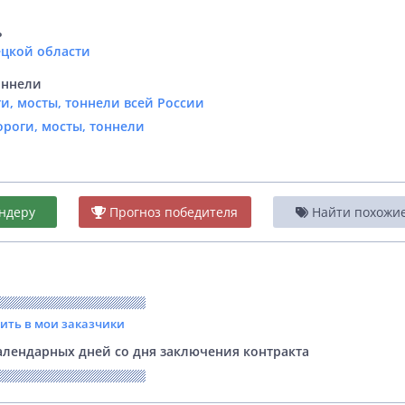
ь
ецкой области
оннели
и, мосты, тоннели всей России
ороги, мосты, тоннели
ндеру
Прогноз победителя
Найти похожие 
вить в мои заказчики
лендарных дней со дня заключения контракта