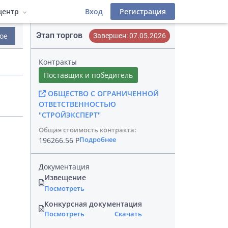
центр
Вход
Регистрация
Этап торгов
ое
Завершен: 07.05.2026
деров
 фильтры
атериалы
Инструкции
Контракты
Лицензионный договор
иалы
Поставщик и победитель
ОБЩЕСТВО С ОГРАНИЧЕННОЙ
фейс
ОТВЕТСТВЕННОСТЬЮ
"СТРОЙЭКСПЕРТ"
Общая стоимость контракта:
Подробнее
196266.56 Р
Документация
Извещение
Посмотреть
Конкурсная документация
Посмотреть
Скачать