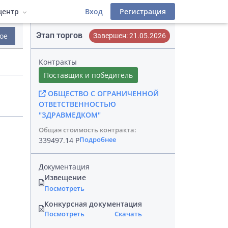
центр
Вход
Регистрация
Этап торгов
ое
Завершен: 21.05.2026
деров
 фильтры
атериалы
Инструкции
Контракты
Лицензионный договор
иалы
Поставщик и победитель
ОБЩЕСТВО С ОГРАНИЧЕННОЙ
фейс
ОТВЕТСТВЕННОСТЬЮ
"ЗДРАВМЕДКОМ"
Общая стоимость контракта:
Подробнее
339497.14 Р
Документация
Извещение
Посмотреть
Конкурсная документация
Посмотреть
Скачать