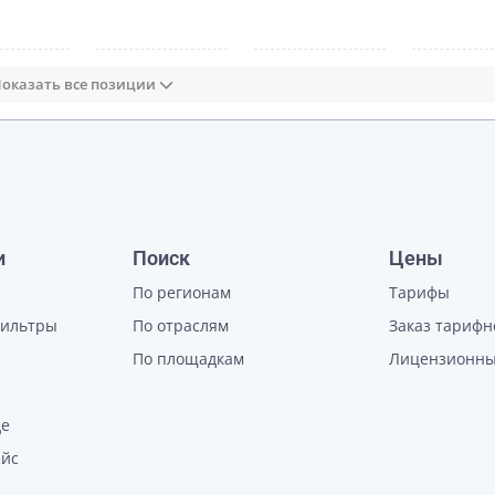
оказать все позиции
и
Поиск
Цены
По регионам
Тарифы
фильтры
По отраслям
Заказ тарифн
По площадкам
Лицензионны
де
ейс