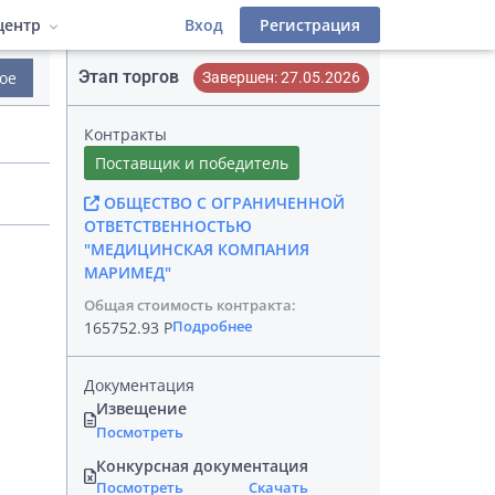
центр
Вход
Регистрация
Этап торгов
ое
Завершен: 27.05.2026
деров
 фильтры
атериалы
Инструкции
Контракты
Лицензионный договор
иалы
Поставщик и победитель
ОБЩЕСТВО С ОГРАНИЧЕННОЙ
фейс
ОТВЕТСТВЕННОСТЬЮ
"МЕДИЦИНСКАЯ КОМПАНИЯ
МАРИМЕД"
Общая стоимость контракта:
Подробнее
165752.93 Р
Документация
Извещение
Посмотреть
Конкурсная документация
Посмотреть
Скачать