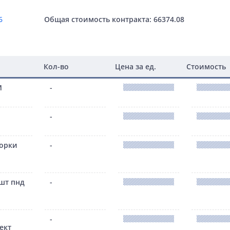
6
Общая стоимость контракта: 66374.08
Кол-во
Цена за ед.
Стоимость
М
-
-
борки
-
 шт пнд
-
-
ект