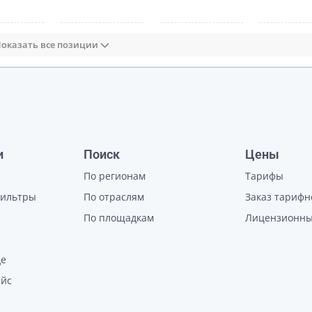
оказать все позиции
и
Поиск
Цены
По регионам
Тарифы
фильтры
По отраслям
Заказ тарифн
По площадкам
Лицензионны
де
ейс