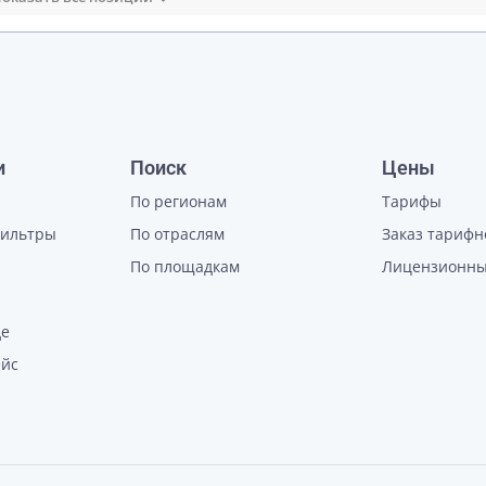
и
Поиск
Цены
По регионам
Тарифы
фильтры
По отраслям
Заказ тарифн
По площадкам
Лицензионны
де
ейс