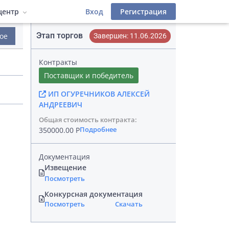
центр
Вход
Регистрация
Этап торгов
ое
Завершен: 11.06.2026
деров
 фильтры
атериалы
Инструкции
Контракты
Лицензионный договор
иалы
Поставщик и победитель
ИП ОГУРЕЧНИКОВ АЛЕКСЕЙ
фейс
АНДРЕЕВИЧ
Общая стоимость контракта:
Подробнее
350000.00 Р
Документация
Извещение
Посмотреть
Конкурсная документация
Посмотреть
Скачать