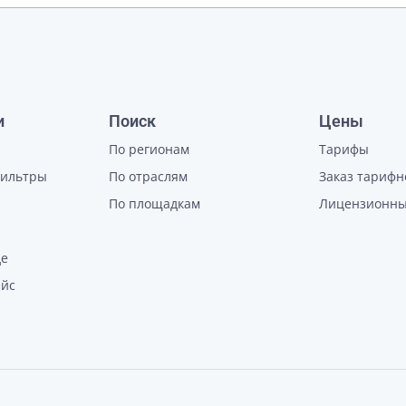
и
Поиск
Цены
По регионам
Тарифы
фильтры
По отраслям
Заказ тарифн
По площадкам
Лицензионны
де
ейс