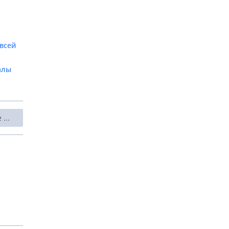
всей
алы
...