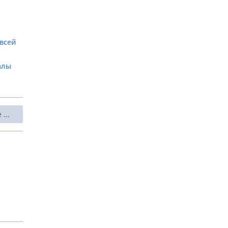
всей
алы
...