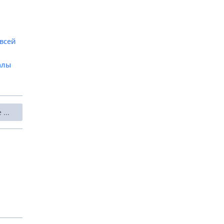
всей
алы
...