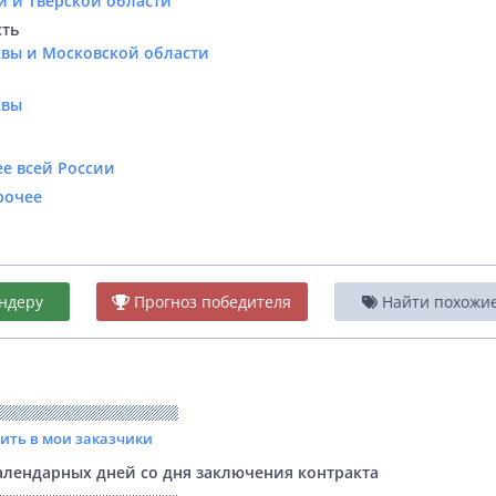
и и Тверской области
сть
квы и Московской области
квы
е всей России
рочее
ндеру
Прогноз победителя
Найти похожие 
вить в мои заказчики
лендарных дней со дня заключения контракта