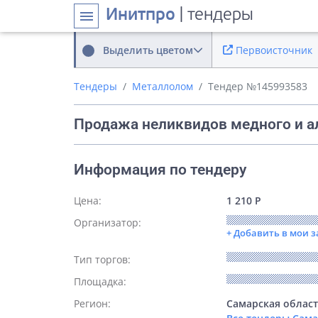
Инитпро
| тендеры
menu
Выделить цветом
Первоисточник
Тендеры
Металлолом
Тендер №145993583
Продажа неликвидов медного и а
Информация по тендеру
Цена:
1 210 Р
Организатор:
+ Добавить в мои 
Тип торгов:
Площадка:
Регион:
Самарская облас