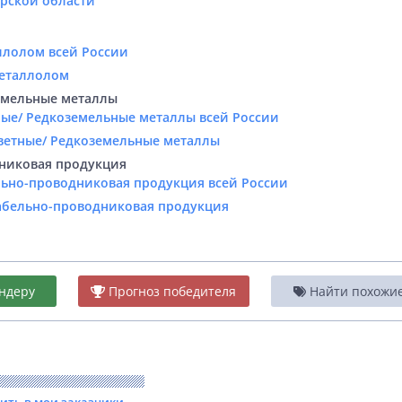
арской области
ллолом всей России
Металлолом
емельные металлы
ные/ Редкоземельные металлы всей России
Цветные/ Редкоземельные металлы
никовая продукция
льно-проводниковая продукция всей России
Кабельно-проводниковая продукция
ндеру
Прогноз победителя
Найти похожие 