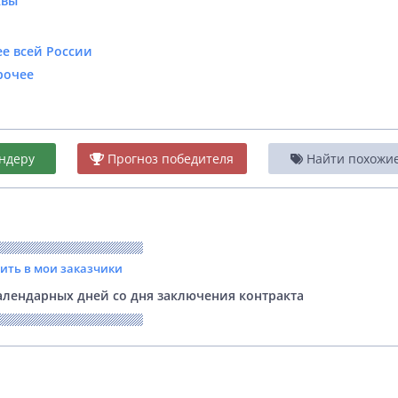
квы
е всей России
рочее
ндеру
Прогноз победителя
Найти похожие 
вить в мои заказчики
лендарных дней со дня заключения контракта