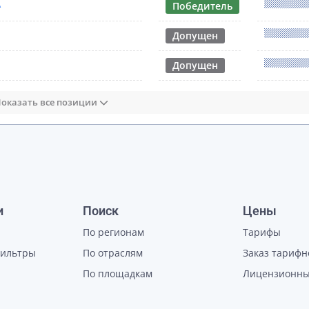
А
Победитель
Допущен
Допущен
оказать все позиции
и
Поиск
Цены
По регионам
Тарифы
фильтры
По отраслям
Заказ тарифн
По площадкам
Лицензионны