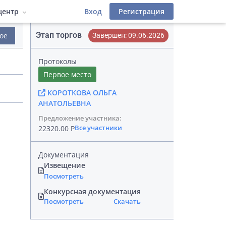
центр
Вход
Регистрация
Этап торгов
ое
Завершен: 09.06.2026
деров
 фильтры
атериалы
Инструкции
Протоколы
Лицензионный договор
иалы
Первое место
КОРОТКОВА ОЛЬГА
фейс
АНАТОЛЬЕВНА
Предложение участника:
Все участники
22320.00 Р
Документация
Извещение
Посмотреть
Конкурсная документация
Посмотреть
Скачать