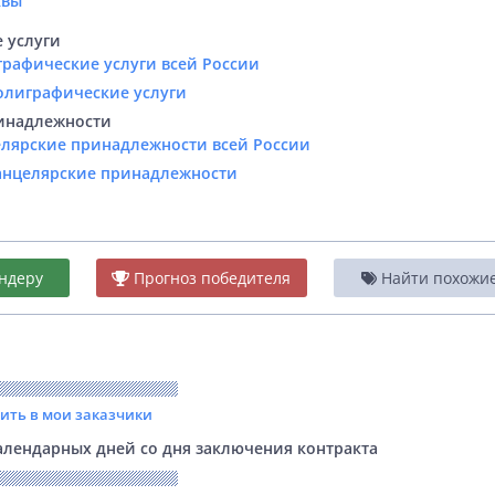
квы
 услуги
графические услуги всей России
Полиграфические услуги
инадлежности
елярские принадлежности всей России
Канцелярские принадлежности
ндеру
Прогноз победителя
Найти похожие 
вить в мои заказчики
лендарных дней со дня заключения контракта