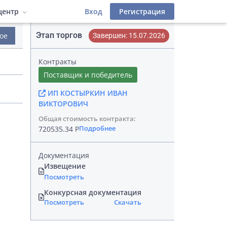
центр
Вход
Регистрация
Этап торгов
ое
Завершен: 15.07.2026
деров
 фильтры
атериалы
Инструкции
Контракты
Лицензионный договор
иалы
Поставщик и победитель
ИП КОСТЫРКИН ИВАН
фейс
ВИКТОРОВИЧ
Общая стоимость контракта:
Подробнее
720535.34 Р
Документация
Извещение
Посмотреть
Конкурсная документация
Посмотреть
Скачать