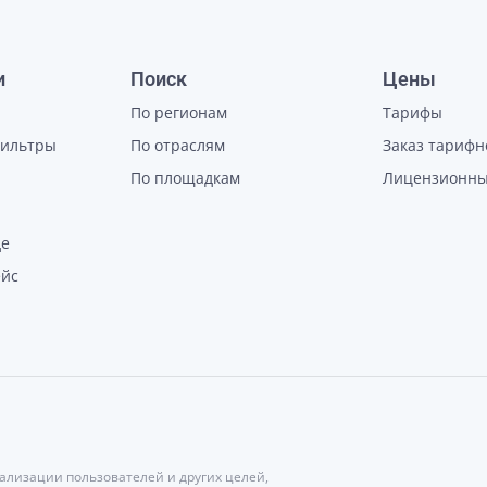
и
Поиск
Цены
По регионам
Тарифы
фильтры
По отраслям
Заказ тарифн
По площадкам
Лицензионны
де
ейс
нализации пользователей и других целей,