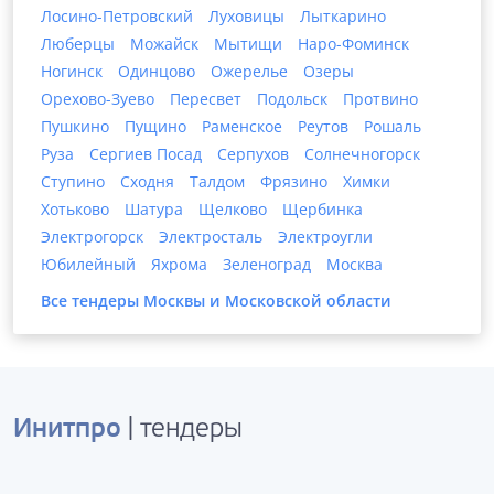
Лосино-Петровский
Луховицы
Лыткарино
Люберцы
Можайск
Мытищи
Наро-Фоминск
Ногинск
Одинцово
Ожерелье
Озеры
Орехово-Зуево
Пересвет
Подольск
Протвино
Пушкино
Пущино
Раменское
Реутов
Рошаль
Руза
Сергиев Посад
Серпухов
Солнечногорск
Ступино
Сходня
Талдом
Фрязино
Химки
Хотьково
Шатура
Щелково
Щербинка
Электрогорск
Электросталь
Электроугли
Юбилейный
Яхрома
Зеленоград
Москва
Все тендеры
Москвы и Московской области
Инитпро
| тендеры