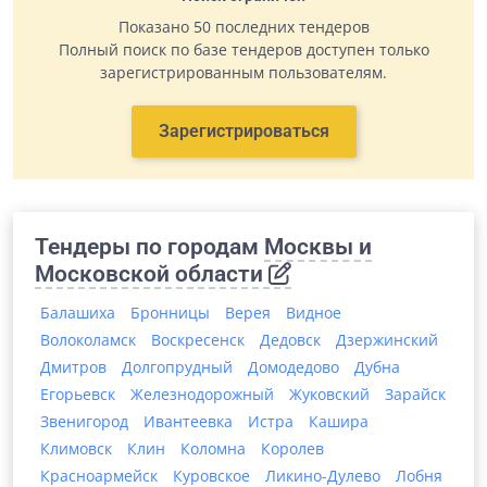
Показано 50 последних тендеров
Полный поиск по базе тендеров доступен только
зарегистрированным пользователям.
Зарегистрироваться
Тендеры по городам
Москвы и
Московской области
Балашиха
Бронницы
Верея
Видное
Волоколамск
Воскресенск
Дедовск
Дзержинский
Дмитров
Долгопрудный
Домодедово
Дубна
Егорьевск
Железнодорожный
Жуковский
Зарайск
Звенигород
Ивантеевка
Истра
Кашира
Климовск
Клин
Коломна
Королев
Красноармейск
Куровское
Ликино-Дулево
Лобня