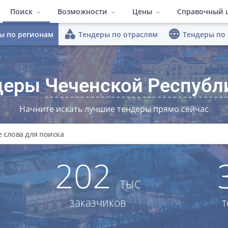
Поиск
Возможности
Цены
Справочный 
category
language
ы по регионам
Тендеры по отраслям
Тендеры по
ПО Система поиска тен
Тендеры по регионам
Быстрый поиск
Тендеры по отраслям
Расширенные
Полезные м
Тарифы
Тендеры по площадкам
Конкуренты
Заказчики
Видеоматер
деры
Чеченской Республ
Работа в команде
Гибкий интер
Начните искать лучшие тендеры прямо сейчас
Аналитика
202
ТЫС
заказчиков
т