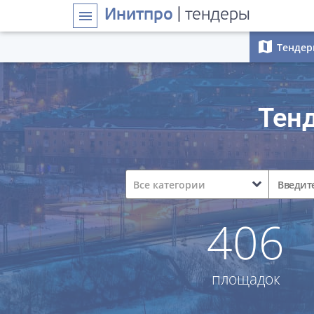
Инитпро
| тендеры
menu
map
Тендер
Тен
expand_more
Все категории
406
площадок