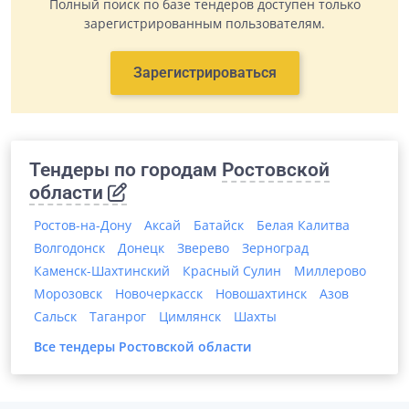
Полный поиск по базе тендеров доступен только
зарегистрированным пользователям.
Зарегистрироваться
Тендеры по городам
Ростовской
области
Ростов-на-Дону
Аксай
Батайск
Белая Калитва
Волгодонск
Донецк
Зверево
Зерноград
Каменск-Шахтинский
Красный Сулин
Миллерово
Морозовск
Новочеркасск
Новошахтинск
Азов
Сальск
Таганрог
Цимлянск
Шахты
Все тендеры
Ростовской области