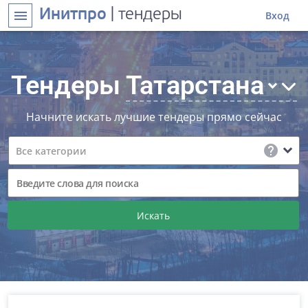
Инитпро
| тендеры
menu
Вход
Тендеры
Татарстана
expand_more
Начните искать лучшие тендеры прямо сейчас
help
expand_more
Все категории
Искать