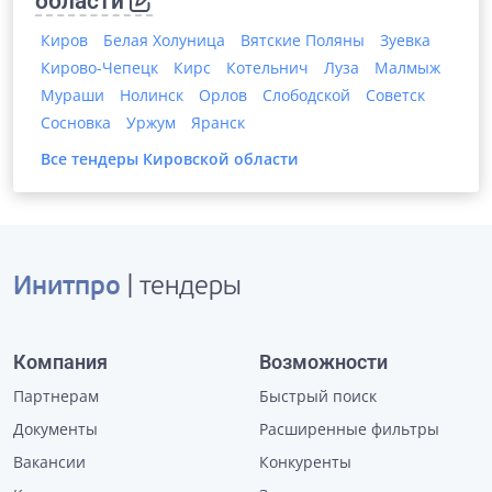
области
Киров
Белая Холуница
Вятские Поляны
Зуевка
Кирово-Чепецк
Кирс
Котельнич
Луза
Малмыж
Мураши
Нолинск
Орлов
Слободской
Советск
Сосновка
Уржум
Яранск
Все тендеры
Кировской области
Инитпро
| тендеры
Компания
Возможности
Партнерам
Быстрый поиск
Документы
Расширенные фильтры
Вакансии
Конкуренты