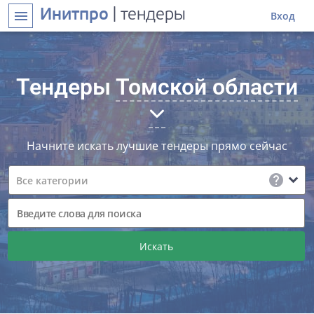
Инитпро
| тендеры
menu
Вход
Тендеры
Томской области
Начните искать лучшие тендеры прямо сейчас
help
expand_more
Все категории
Искать