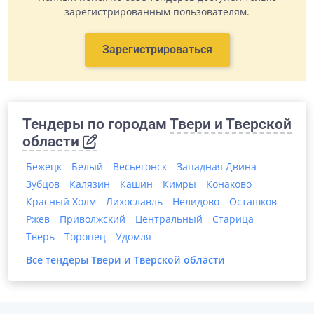
зарегистрированным пользователям.
Зарегистрироваться
Тендеры по городам
Твери и Тверской
области
Бежецк
Белый
Весьегонск
Западная Двина
Зубцов
Калязин
Кашин
Кимры
Конаково
Красный Холм
Лихославль
Нелидово
Осташков
Ржев
Приволжский
Центральный
Старица
Тверь
Торопец
Удомля
Все тендеры
Твери и Тверской области