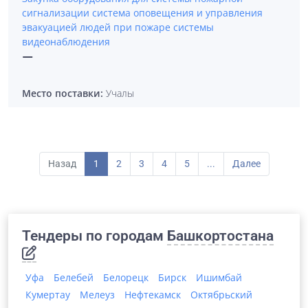
сигнализации система оповещения и управления
эвакуацией людей при пожаре системы
видеонаблюдения
—
Место поставки:
Учалы
Назад
1
2
3
4
5
...
Далее
Тендеры по городам
Башкортостана
Уфа
Белебей
Белорецк
Бирск
Ишимбай
Кумертау
Мелеуз
Нефтекамск
Октябрьский