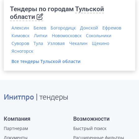
Тендеры по городам
Тульской
области
Алексин
Белев
Богородицк
Донской
Ефремов
Кимовск
Липки
Новомосковск
Сокольники
Суворов
Тула
Узловая
Чекалин
Щекино
Ясногорск
Все тендеры
Тульской области
Инитпро
| тендеры
Компания
Возможности
Партнерам
Быстрый поиск
Документы
Расширенные фильтры