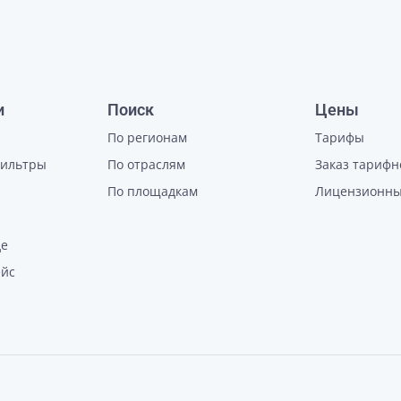
и
Поиск
Цены
По регионам
Тарифы
фильтры
По отраслям
Заказ тарифн
По площадкам
Лицензионны
де
ейс