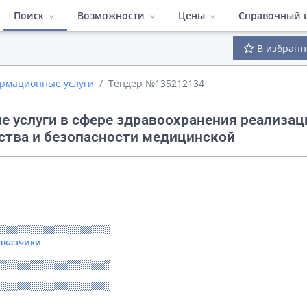
Поиск
Возможности
Цены
Справочный 
В избранн
ПО Система поиска тен
Тендеры по регионам
Быстрый поиск
Тендеры по отраслям
Расширенные
Полезные м
ормационные услуги
Тендер №135212134
Тарифы
Тендеры по площадкам
Конкуренты
Заказчики
Видеоматер
е услуги в сфере здравоохранения реализац
тва и безопасности медицинской
Работа в команде
Гибкий интер
Аналитика
заказчики