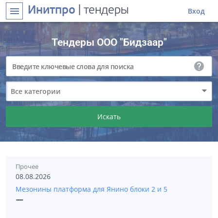
Инитпро
| тендеры
menu
Вход
Тендеры ООО "Бидзаар"
help
Все категории
Искать
Прочее
08.08.2026
Мезонины платформа для Янино блоки 2 и 5
—