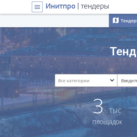
Инитпро
| тендеры
menu
map
Тендер
Тен
expand_more
Все категории
3
ТЫС
площадок