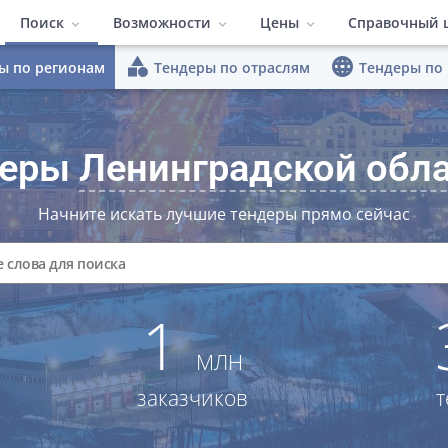
Поиск
Возможности
Цены
Справочный 
category
language
ы по регионам
Тендеры по отраслям
Тендеры по
ПО Система поиска тен
Тендеры по регионам
Быстрый поиск
Тендеры по отраслям
Расширенные
Полезные м
Тарифы
Тендеры по площадкам
Конкуренты
Заказчики
Видеоматер
деры
Ленинградской обл
Работа в команде
Гибкий интер
Начните искать лучшие тендеры прямо сейчас
Аналитика
1
МЛН
заказчиков
т