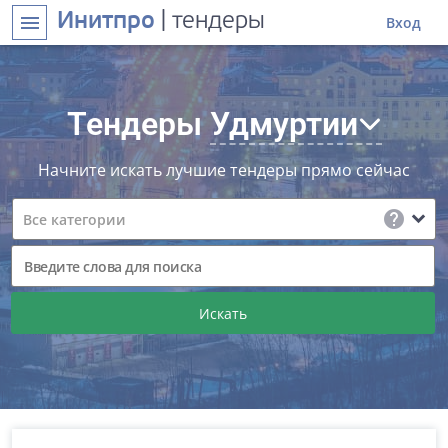
Инитпро
| тендеры
menu
Вход
Тендеры
Удмуртии
Начните искать лучшие тендеры прямо сейчас
help
expand_more
Все категории
Искать