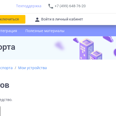
phone
Техподдержка
+7 (499) 648-76-20
О
person
ключиться
Войти в личный кабинет
нтеграция
Полезные материалы
орта
нспорта
Мои устройства
тов
едство.