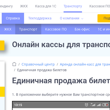
ендингу
ЖКХ
Касса для 1С
Транспорту
Кассовое П
Справка
Техподдержка
О компании
Под
keyboard_arrow_down
ЖКХ
Транспорт
Кассовое ПО
Бэк-офис
1С и и
Онлайн кассы для трансп
Справочный центр
Аренда онлайн-касс для тра
Единичная продажа билетов
Единичная продажа биле
1. В приложении выберите нужное Вам транспортное ср