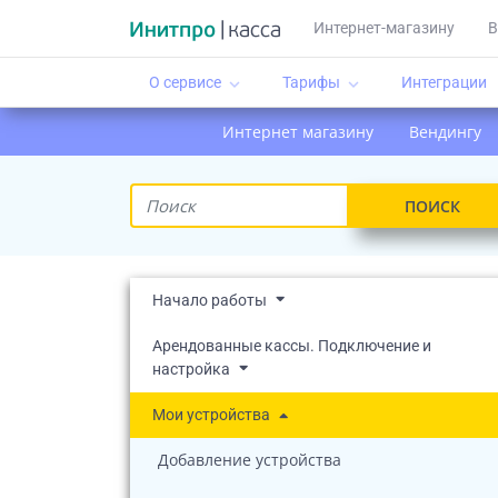
Интернет-магазину
В
О сервисе
Тарифы
Интеграции
keyboard_arrow_down
keyboard_arrow_down
Интернет магазину
Вендингу
ПОИСК
Начало работы
Арендованные кассы. Подключение и
настройка
Мои устройства
Добавление устройства