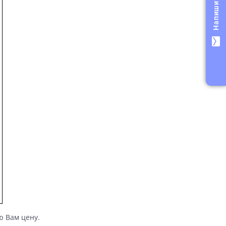
Напишите нам!
mail
ю Вам цену.